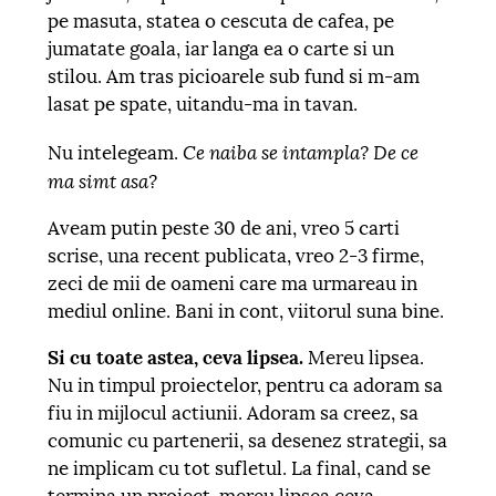
pe masuta, statea o cescuta de cafea, pe
jumatate goala, iar langa ea o carte si un
stilou. Am tras picioarele sub fund si m-am
lasat pe spate, uitandu-ma in tavan.
Ce naiba se intampla? De ce
Nu intelegeam.
ma simt asa?
Aveam putin peste 30 de ani, vreo 5 carti
scrise, una recent publicata, vreo 2-3 firme,
zeci de mii de oameni care ma urmareau in
mediul online. Bani in cont, viitorul suna bine.
Si cu toate astea, ceva lipsea.
Mereu lipsea.
Nu in timpul proiectelor, pentru ca adoram sa
fiu in mijlocul actiunii. Adoram sa creez, sa
comunic cu partenerii, sa desenez strategii, sa
ne implicam cu tot sufletul. La final, cand se
termina un proiect, mereu lipsea ceva.