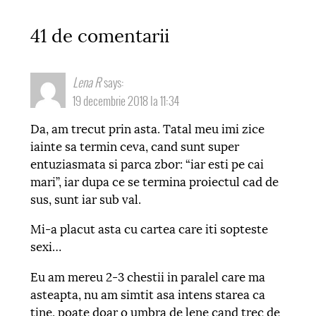
41 de comentarii
Lena R
says:
19 decembrie 2018 la 11:34
Da, am trecut prin asta. Tatal meu imi zice
iainte sa termin ceva, cand sunt super
entuziasmata si parca zbor: “iar esti pe cai
mari”, iar dupa ce se termina proiectul cad de
sus, sunt iar sub val.
Mi-a placut asta cu cartea care iti sopteste
sexi…
Eu am mereu 2-3 chestii in paralel care ma
asteapta, nu am simtit asa intens starea ca
tine, poate doar o umbra de lene cand trec de