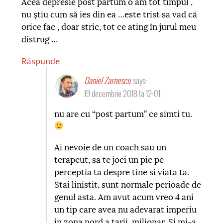
Acea depresie post partum o am tot timpul ,
nu știu cum să ies din ea …este trist sa vad că
orice fac , doar stric, tot ce ating în jurul meu
distrug …
Răspunde
Daniel Zarnescu
says:
19 decembrie 2018 la 12:01
nu are cu “post partum” ce simti tu.
Ai nevoie de un coach sau un
terapeut, sa te joci un pic pe
perceptia ta despre tine si viata ta.
Stai linistit, sunt normale perioade de
genul asta. Am avut acum vreo 4 ani
un tip care avea nu adevarat imperiu
in zona nord a tarii, milionar. Si mi-a