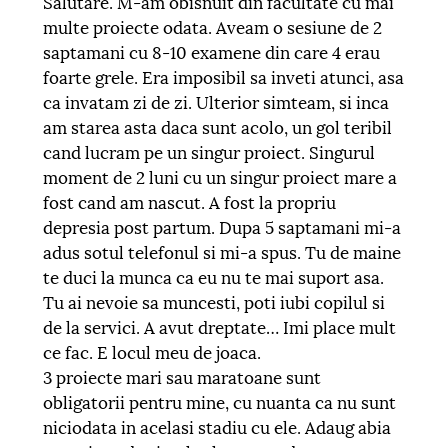
Salutare. M-am obisnuit din facultate cu mai
multe proiecte odata. Aveam o sesiune de 2
saptamani cu 8-10 examene din care 4 erau
foarte grele. Era imposibil sa inveti atunci, asa
ca invatam zi de zi. Ulterior simteam, si inca
am starea asta daca sunt acolo, un gol teribil
cand lucram pe un singur proiect. Singurul
moment de 2 luni cu un singur proiect mare a
fost cand am nascut. A fost la propriu
depresia post partum. Dupa 5 saptamani mi-a
adus sotul telefonul si mi-a spus. Tu de maine
te duci la munca ca eu nu te mai suport asa.
Tu ai nevoie sa muncesti, poti iubi copilul si
de la servici. A avut dreptate… Imi place mult
ce fac. E locul meu de joaca.
3 proiecte mari sau maratoane sunt
obligatorii pentru mine, cu nuanta ca nu sunt
niciodata in acelasi stadiu cu ele. Adaug abia