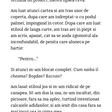
Am luat atunci cartea si am tras usor de
coperta, dupa care am indreptat-o cu podul
palmei, impingand in cotor. Dupa care am luat
stiloul de langa carte, am tras aer in piept si
am scris, apasat, cat sa se auda zgomotul ala
inconfundabil, de penita care aluneca pe
hartie:
“Pentru…”
Cum naiba il
Si atunci m-am blocat complet.
cheama? Bogdan? Razvan?
Am lasat stiloul jos si m-am ridicat de pe
canapea. M-am dus la usa, m-am incaltat, din
picioare, fara sa ma aplec, turtind intentionat
calcaiele adidasilor, si am iesit din casa fara sa
mai incui usa in urma mea.