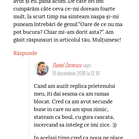
avut și eu..pana acum..De câte ori îmi
cumpărăm câte ceva ce-mi doream foarte
mult, la scurt timp ma simteam nașpa și-mi
puneam întrebări de genul:”Oare de ce nu ma
pot bucura? Chiar mi-am dorit asta?”. Am
găsit răspunsuri in articolul tău. Mulțumesc!
Răspunde
Daniel Zarnescu
says:
19 decembrie 2018 la 12:10
Cand am auzit replica prietenului
meu, iti dai seama ca am ramas
blocat. Cred ca am avut secunde
bune in care nu am spus nimic,
stateam ca boul, cu gura cascata,
incercand sa inteleg ce imi zice. :))
In acelasi timp cred ca noua ne place