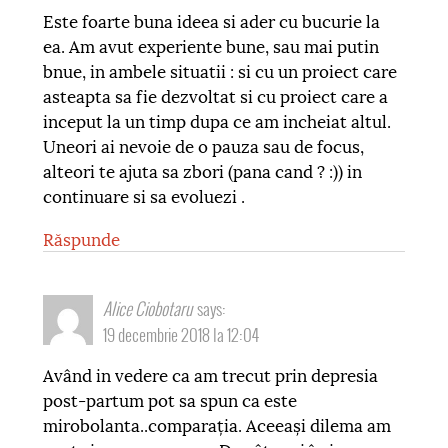
Este foarte buna ideea si ader cu bucurie la
ea. Am avut experiente bune, sau mai putin
bnue, in ambele situatii : si cu un proiect care
asteapta sa fie dezvoltat si cu proiect care a
inceput la un timp dupa ce am incheiat altul.
Uneori ai nevoie de o pauza sau de focus,
alteori te ajuta sa zbori (pana cand ? :)) in
continuare si sa evoluezi .
Răspunde
Alice Ciobotaru
says:
19 decembrie 2018 la 12:04
Având in vedere ca am trecut prin depresia
post-partum pot sa spun ca este
mirobolanta..comparația. Aceeași dilema am