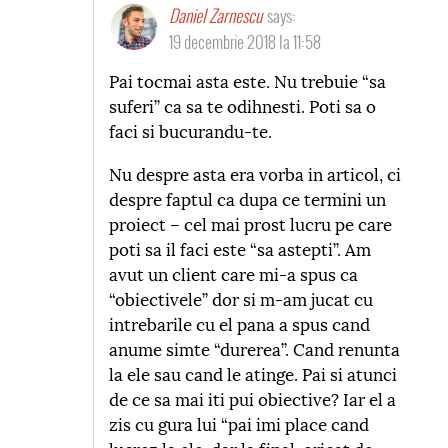
Daniel Zarnescu
says:
19 decembrie 2018 la 11:58
Pai tocmai asta este. Nu trebuie “sa
suferi” ca sa te odihnesti. Poti sa o
faci si bucurandu-te.
Nu despre asta era vorba in articol, ci
despre faptul ca dupa ce termini un
proiect – cel mai prost lucru pe care
poti sa il faci este “sa astepti”. Am
avut un client care mi-a spus ca
“obiectivele” dor si m-am jucat cu
intrebarile cu el pana a spus cand
anume simte “durerea”. Cand renunta
la ele sau cand le atinge. Pai si atunci
de ce sa mai iti pui obiective? Iar el a
zis cu gura lui “pai imi place cand
lucrez la ele, dar la final, oricat de